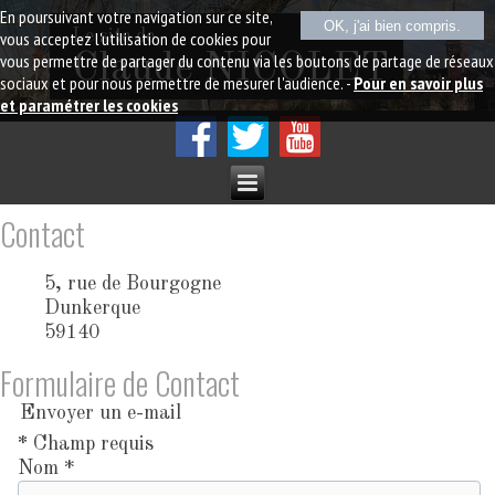
En poursuivant votre navigation sur ce site,
OK, j'ai bien compris.
Le site de
vous acceptez l'utilisation de cookies pour
vous permettre de partager du contenu via les boutons de partage de réseaux
Claude NICOLET
sociaux et pour nous permettre de mesurer l'audience. -
Pour en savoir plus
et paramétrer les cookies
Contact
5, rue de Bourgogne
Dunkerque
59140
Formulaire de Contact
Envoyer un e-mail
*
Champ requis
Nom
*