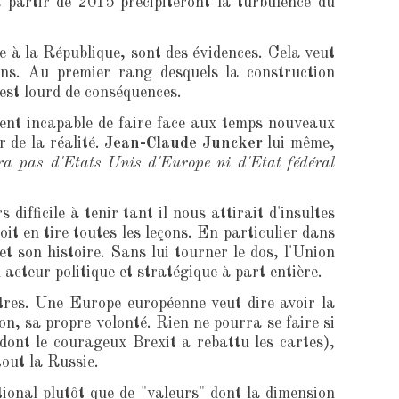
à partir de 2015 précipiteront la turbulence du
e à la République, sont des évidences. Cela veut
 ans. Au premier rang desquels la construction
st lourd de conséquences.
ment incapable de faire face aux temps nouveaux
r de la réalité.
Jean-Claude Juncker
lui même,
ura pas d'Etats Unis d'Europe ni d'Etat fédéral
ifficile à tenir tant il nous attirait d'insultes
t en tire toutes les leçons. En particulier dans
t son histoire. Sans lui tourner le dos, l'Union
acteur politique et stratégique à part entière.
ôtres. Une Europe européenne veut dire avoir la
n, sa propre volonté. Rien ne pourra se faire si
ont le courageux Brexit a rebattu les cartes),
out la Russie.
tional plutôt que de "valeurs" dont la dimension