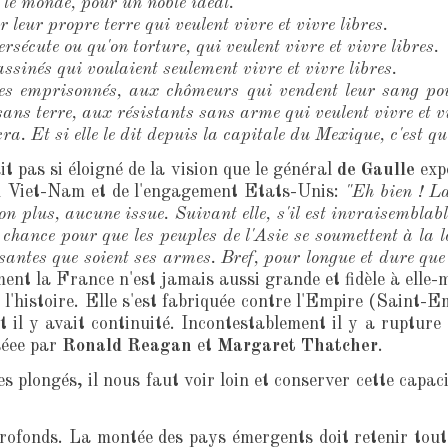
le monde, pour un noble idéal.
leur propre terre qui veulent vivre et vivre libres.
ersécute ou qu'on torture, qui veulent vivre et vivre libres.
sinés qui voulaient seulement vivre et vivre libres.
stes emprisonnés, aux chômeurs qui vendent leur sang po
ans terre, aux résistants sans arme qui veulent vivre et vi
ra. Et si elle le dit depuis la capitale du Mexique, c'est qu
ait pas si éloigné de la vision que le général
de Gaulle
exp
du Viet-Nam et de l'engagement Etats-Unis:
"Eh bien ! L
n plus, aucune issue. Suivant elle, s'il est invraisemblabl
 chance pour que les peuples de l'Asie se soumettent à la lo
ssantes que soient ses armes. Bref, pour longue et dure que
nt la France n'est jamais aussi grande et fidèle à elle-m
de l'histoire. Elle s'est fabriquée contre l'Empire (Sain
 il y avait continuité. Incontestablement il y a rupture
séee par
Ronald Reagan
et
Margaret Thatcher
.
plongés, il nous faut voir loin et conserver cette capac
rofonds. La montée des pays émergents doit retenir tout