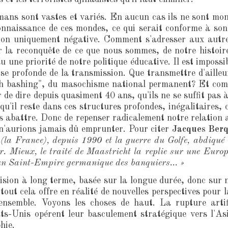
ans sont vastes et variés. En aucun cas ils ne sont mo
onnaissance de ces mondes, ce qui serait conforme à son 
ision uniquement négative. Comment s'adresser aux aut
a reconquête de ce que nous sommes, de notre histoire 
u une priorité de notre politique éducative. Il est imposs
ise profonde de la transmission. Que transmettre d'aille
nch bashing", du masochisme national permanent? Et co
de dire depuis quasiment 40 ans, qu'ils ne se suffit pas à 
qu'il reste dans ces structures profondes, inégalitaires, 
nous abattre. Donc de repenser radicalement notre relation
n'aurions jamais dû emprunter. Pour citer
Jacques Ber
 (la France), depuis 1990 et la guerre du Golfe, abdiqué 
r. Mieux, le traité de Maastricht la replie sur une Euro
d'un Saint-Empire germanique des banquiers... »
sion à long terme, basée sur la longue durée, donc sur n
tout cela offre en réalité de nouvelles perspectives pour 
ensemble. Voyons les choses de haut. La rupture artif
ats-Unis opérent leur basculement stratégique vers l'A
hie.