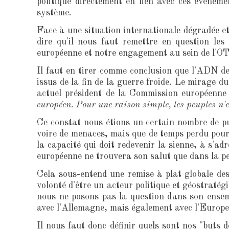
politique directement en lien avec ces événeme
système.
Face à une situation internationale dégradée et
dire qu'il nous faut remettre en question les
européenne et notre engagement au sein de l'O
Il faut en tirer comme conclusion que l'ADN de
issus de la fin de la guerre froide. Le mirage d
actuel président de la Commission européenne 
européen. Pour une raison simple, les peuples n'e
Ce constat nous étions un certain nombre de puis
voire de menaces, mais que de temps perdu pour 
la capacité qui doit redevenir la sienne, à s'a
européenne ne trouvera son salut que dans la per
Cela sous-entend une remise à plat globale des
volonté d'être un acteur politique et géostraté
nous ne posons pas la question dans son ensem
avec l'Allemagne, mais également avec l'Europe 
Il nous faut donc définir quels sont nos "buts 