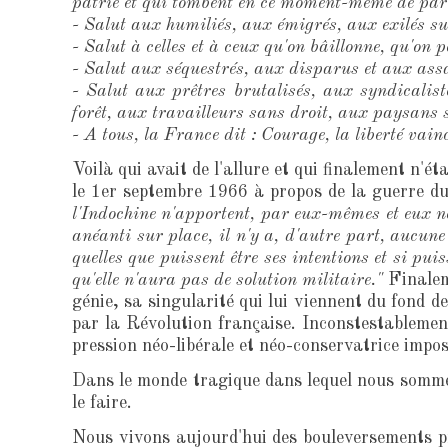
patrie et qui tombent en ce moment-même de par 
- Salut aux humiliés, aux émigrés, aux exilés sur 
- Salut à celles et à ceux qu'on bâillonne, qu'on p
- Salut aux séquestrés, aux disparus et aux assas
- Salut aux prêtres brutalisés, aux syndicali
forêt, aux travailleurs sans droit, aux paysans s
- A tous, la France dit : Courage, la liberté vainc
Voilà qui avait de l'allure et qui finalement n'ét
le 1er septembre 1966 à propos de la guerre 
l'Indochine n'apportent, par eux-mêmes et eux no
anéanti sur place, il n'y a, d'autre part, aucune
quelles que puissent être ses intentions et si pui
qu'elle n'aura pas de solution militaire."
Finaleme
génie, sa singularité qui lui viennent du fond 
par la Révolution française. Inconstestablement
pression néo-libérale et néo-conservatrice impo
Dans le monde tragique dans lequel nous sommes 
le faire.
Nous vivons aujourd'hui des bouleversements p