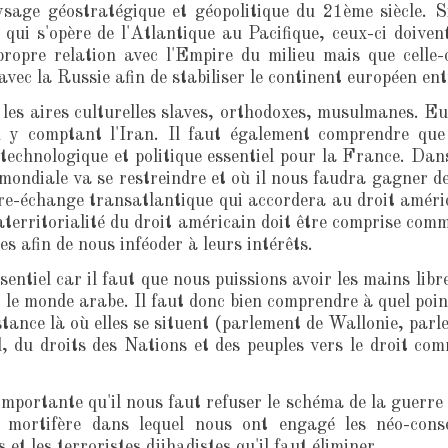
aysage géostratégique et géopolitique du 21ème siècle.
ui s'opère de l'Atlantique au Pacifique, ceux-ci doiven
ropre relation avec l'Empire du milieu mais que celle-
avec la Russie afin de stabiliser le continent européen en
les aires culturelles slaves, orthodoxes, musulmanes. Eu
 y comptant l'Iran. Il faut également comprendre que 
technologique et politique essentiel pour la France. Dan
 mondiale va se restreindre et où il nous faudra gagner 
re-échange transatlantique qui accordera au droit améric
aterritorialité du droit américain doit être comprise com
s afin de nous inféoder à leurs intérêts.
ssentiel car il faut que nous puissions avoir les mains li
, le monde arabe. Il faut donc bien comprendre à quel point
sistance là où elles se situent (parlement de Wallonie, par
l, du droits des Nations et des peuples vers le droit comm
mportante qu'il nous faut refuser le schéma de la guerre 
 mortifère dans lequel nous ont engagé les néo-cons
et les terroristes djihadistes qu'il faut éliminer.