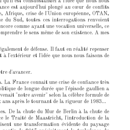
qu'il est consubstantiel à l'idée que nous nous
nce est aujourd'hui plongé au cœur de conflits
e, Afrique, crise de l'Union européenne, OTAN,
ue du Sud, toutes ces interrogations renvoient
 encore comme ayant une vocation universelle, ce
 comprendre le sens même de son existence. A mes
galement de défense. Il faut en réalité repenser
at à l'extérieur et l'idée que nous nous faisons de
tre d'avancer.
s. La France connait une crise de confiance très
itique de longue durée que l'épisode gaullien a
enait "notre avenir" selon la célèbre formule de
ans après le tournant de la rigueur de 1983...
es. De la chute du Mur de Berlin à la chute de
le Traité de Maastricht, l'introduction de la
duisent une transformation évidente du paysage