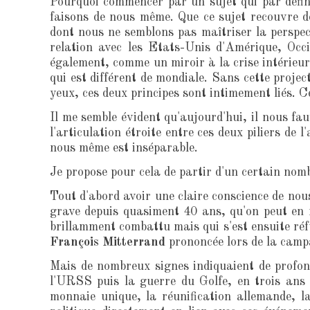
Pourquoi commencer par un sujet qui par définit
faisons de nous même. Que ce sujet recouvre d
dont nous ne semblons pas maîtriser la perspe
relation avec les Etats-Unis d'Amérique, Occi
également, comme un miroir à la crise intérieur
qui est différent de mondiale. Sans cette proje
yeux, ces deux principes sont intimement liés. C
Il me semble évident qu'aujourd'hui, il nous fa
l'articulation étroite entre ces deux piliers de l
nous même est inséparable.
Je propose pour cela de partir d'un certain nom
Tout d'abord avoir une claire conscience de nou
grave depuis quasiment 40 ans, qu'on peut en r
brillamment combattu mais qui s'est ensuite réf
François Mitterrand
prononcée lors de la camp
Mais de nombreux signes indiquaient de profon
l'URSS puis la guerre du Golfe, en trois ans
monnaie unique, la réunification allemande, l