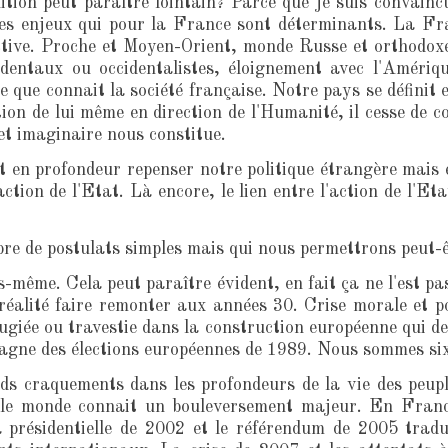
ion peut paraître lointain? Parce que je suis convaincu 
es enjeux qui pour la France sont déterminants. La Fra
ctive. Proche et Moyen-Orient, monde Russe et orthodox
dentaux ou occidentalistes, éloignement avec l'Amériq
e que connait la société française. Notre pays se définit
ction de lui même en direction de l'Humanité, il cesse de
et imaginaire nous constitue.
ut en profondeur repenser notre politique étrangère mais é
'action de l'Etat. Là encore, le lien entre l'action de l'Et
bre de postulats simples mais qui nous permettrons peut-ê
s-même. Cela peut paraître évident, en fait ça ne l'est pa
éalité faire remonter aux années 30. Crise morale et pol
ugiée ou travestie dans la construction européenne qui dev
agne des élections européennes de 1989. Nous sommes six 
ds craquements dans les profondeurs de la vie des peupl
 le monde connait un bouleversement majeur. En France 
a présidentielle de 2002 et le référendum de 2005 tra