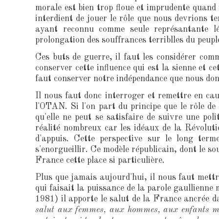
morale est bien trop floue et imprudente quand i
interdient de jouer le rôle que nous devrions t
ayant reconnu comme seule représantante lé
prolongation des souffrances terriblles du peupl
Ces buts de guerre, il faut les considérer com
conserver cette influence qui est la sienne et c
faut conserver notre indépendance que nous donn
Il nous faut donc interroger et remettre en cau
l'OTAN. Si l'on part du principe que le rôle de
qu'elle ne peut se satisfaire de suivre une pol
réalité nombreux car les idéaux de la Révolut
d'appuis. Cette perspective sur le long term
s'enorgueillir. Ce modèle républicain, dont le s
France cette place si particulière.
Plus que jamais aujourd'hui, il nous faut mettre
qui faisait la puissance de la parole gaullienne
1981) il apporte le salut de la France ancrée da
salut aux femmes, aux hommes, aux enfants même