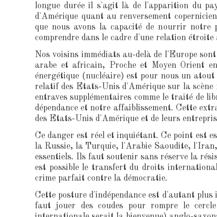
longue durée il s'agit là de l'apparition du p
d'Amérique quant au renversement copernicien q
que nous avons la capacité de nourrir notre p
comprendre dans le cadre d'une relation étroite 
Nos voisins immédiats au-delà de l'Europe sont 
arabe et africain, Proche et Moyen Orient en
énergétique (nucléaire) est pour nous un atout 
relatif des Etats-Unis d'Amérique sur la scène
entraves supplémentaires comme le traité de lib
dépendance et notre affaiblissement. Cette extr
des Etats-Unis d'Amérique et de leurs entreprise
Ce danger est réel et inquiétant. Ce point est e
la Russie, la Turquie, l'Arabie Saoudite, l'Iran
essentiels. Ils faut soutenir sans réserve la ré
est possible le transfert du droits internationa
crime parfait contre la démocratie.
Cette posture d'indépendance est d'autant plus i
faut jouer des coudes pour rompre le cercle
internationale serait la bienvenue) anglo-saxons 