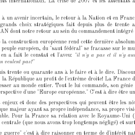
nts internationaux. La crise de 2007 et les attentats 
 à un avenir incertain, le retour à la Nation et en Franc
 grands choix stratégiques fait depuis plus de trente
TAN dont notre retour au sein du commandement intégré e
 la construction européenne rend cette dernière absolu
u peuple européen, du "saut fédéral" se fracasse sur le mu
en a fait le constat et l'aveu:
"il n'y a pas et il n'y a
n veulent pas!"
 trente ou quarante ans à le faire et à le dire. Discours d
la République au profit de l'extrême droite! La France doi
dresser au monde entier. Tout le lui commande, son génie e
spective d'une "Europe européenne." C'est à dire être un 
 enjeux et donc des perspectives qui peuvent être les n
gique majeur ayant sa propre indépendance, sa propre visio
ble. Pour la France sa relation avec le Royaume-Uni (d
centrale (que nous avons trop longtemps négligé) et surt
de guerre" c'est à dire raisonner en terme de d'intérêt na