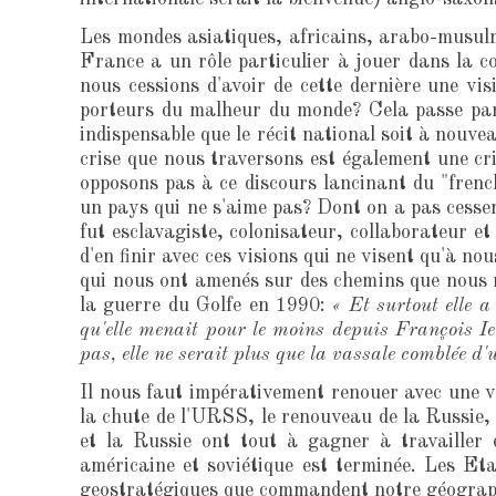
Les mondes asiatiques, africains, arabo-musulm
France a un rôle particulier à jouer dans la c
nous cessions d'avoir de cette dernière une v
porteurs du malheur du monde? Cela passe par l
indispensable que le récit national soit à nouvea
crise que nous traversons est également une cr
opposons pas à ce discours lancinant du "fre
un pays qui ne s'aime pas? Dont on a pas cesser 
fut esclavagiste, colonisateur, collaborateur et 
d'en finir avec ces visions qui ne visent qu'à 
qui nous ont amenés sur des chemins que nous 
la guerre du Golfe en 1990:
« Et surtout elle a
qu'elle menait pour le moins depuis François Ie
pas, elle ne serait plus que la vassale comblée 
Il nous faut impérativement renouer avec une vi
la chute de l'URSS, le renouveau de la Russie, 
et la Russie ont tout à gagner à travailler 
américaine et soviétique est terminée. Les Et
geostratégiques que commandent notre géograp