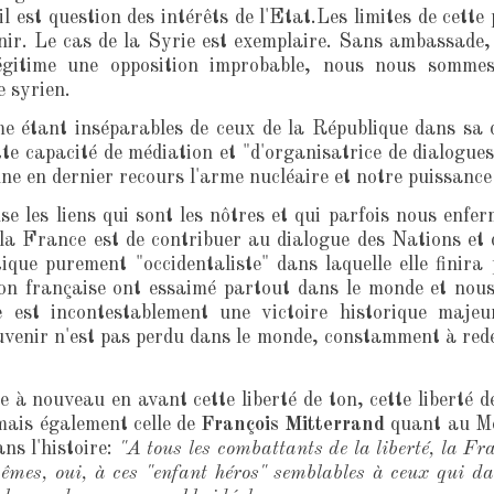
l est question des intérêts de l'Etat.Les limites de cette
enir. Le cas de la Syrie est exemplaire. Sans ambassade,
gitime une opposition improbable, nous nous sommes 
e syrien.
me étant inséparables de ceux de la République dans sa 
ette capacité de médiation et "d'organisatrice de dialogue
e en dernier recours l'arme nucléaire et notre puissance 
se les liens qui sont les nôtres et qui parfois nous enfer
 la France est de contribuer au dialogue des Nations et de
itique purement "occidentaliste" dans laquelle elle finir
ion française ont essaimé partout dans le monde et nou
e est incontestablement une victoire historique maje
ouvenir n'est pas perdu dans le monde, constamment à redé
 à nouveau en avant cette liberté de ton, cette liberté de
 mais également celle de
François Mitterrand
quant au Me
ns l'histoire:
"A tous les combattants de la liberté, la Fr
s, oui, à ces "enfant héros" semblables à ceux qui dans 