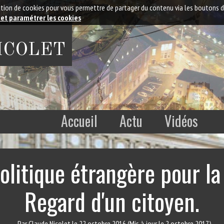
isation de cookies pour vous permettre de partager du contenu via les boutons 
 et paramétrer les cookies
NICOLET
Accueil
Actu
Vidéos
olitique étrangère pour l
Regard d'un citoyen.
Par Claude Nicolet
le 22 octobre 2016
(Mis à jour le 2 octobre 2017)