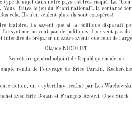
 ce type de sujet dans notre pays est très risqué. La "bie
 Vous "faites le jeu du Front national", la sentance tomb
us cela. Ils n'en veulent plus, ils sont exaspérés!
 histoire, ils savent que si la politique disparait po
e système ne veut pas de politique, il ne veut pas de Na
 interdire de préparer un autre avenir que celui de l'arge
Claude NICOLET
Secrétaire général adjoint de République moderne
compte rendu de l’ouvrage de Brice Parain, Recherches
ience-fiction, un « cyberfilm», réalisé par Les Wachowski 
auchet avec Eric Conan et François Azouvi. Chez Stock