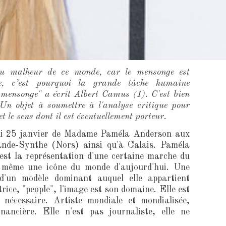
au malheur de ce monde, car le mensonge est
e, c’est pourquoi la grande tâche humaine
 mensonge" a écrit Albert Camus (1). C'est bien
. Un objet à soumettre à l'analyse critique pour
t le sens dont il est éventuellement porteur.
redi 25 janvier de Madame Paméla Anderson aux
nde-Synthe (Nors) ainsi qu'à Calais. Paméla
 est la représentation d'une certaine marche du
t même une icône du monde d'aujourd'hui. Une
 d'un modèle dominant auquel elle appartient
rice, "people", l'image est son domaine. Elle est
nécessaire. Artiste mondiale et mondialisée,
inancière. Elle n'est pas journaliste, elle ne