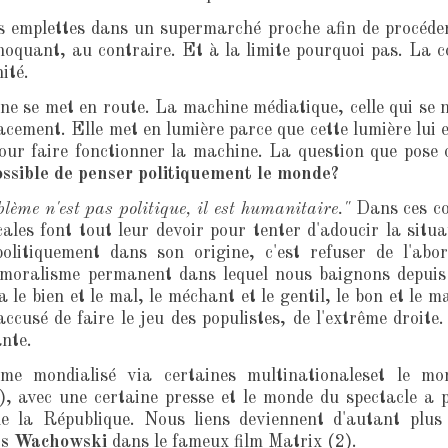
ues emplettes dans un supermarché proche afin de procéder
choquant, au contraire. Et à la limite pourquoi pas. La 
ité.
e se met en route. La machine médiatique, celle qui se n
cement. Elle met en lumière parce que cette lumière lui es
pour faire fonctionner la machine. La question que pose 
possible de penser politiquement le monde?
lème n'est pas politique, il est humanitaire."
Dans ces con
ocales font tout leur devoir pour tenter d'adoucir la situ
politiquement dans son origine, c'est refuser de l'ab
 moralisme permanent dans lequel nous baignons depuis 
 le bien et le mal, le méchant et le gentil, le bon et le 
accusé de faire le jeu des populistes, de l'extrême droite
nte.
sme mondialisé via certaines multinationaleset le mon
), avec une certaine presse et le monde du spectacle a 
e la République. Nous liens deviennent d'autant plus 
s Wachowski
dans le fameux film Matrix (2).