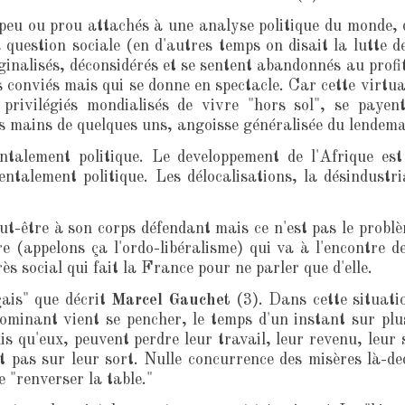
peu ou prou attachés à une analyse politique du monde, q
a question sociale (en d'autres temps on disait la lutte d
alisés, déconsidérés et se sentent abandonnés au profit d
as conviés mais qui se donne en spectacle. Car cette virtu
privilégiés mondialisés de vivre "hors sol", se payen
s mains de quelques uns, angoisse généralisée du lendema
talement politique. Le developpement de l'Afrique es
ntalement politique. Les délocalisations, la désindust
eut-être à son corps défendant mais ce n'est pas le probl
 (appelons ça l'ordo-libéralisme) qui va à l'encontre d
ès social qui fait la France pour ne parler que d'elle.
çais" que décrit
Marcel Gauchet
(3). Dans cette situati
minant vient se pencher, le temps d'un instant sur plus
dis qu'eux, peuvent perdre leur travail, leur revenu, leur 
nt pas sur leur sort. Nulle concurrence des misères là-
 "renverser la table."