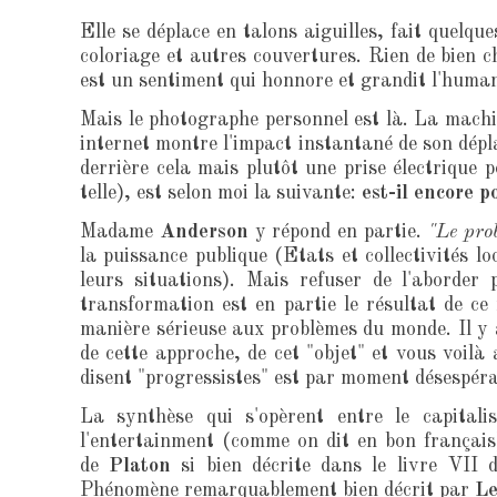
Elle se déplace en talons aiguilles, fait quelq
coloriage et autres couvertures. Rien de bien 
est un sentiment qui honnore et grandit l'human
Mais le photographe personnel est là. La machin
internet montre l'impact instantané de son dépla
derrière cela mais plutôt une prise électrique 
telle), est selon moi la suivante:
est-il encore 
Madame
Anderson
y répond en partie.
"Le prob
la puissance publique (Etats et collectivités l
leurs situations). Mais refuser de l'aborder 
transformation est en partie le résultat de ce
manière sérieuse aux problèmes du monde. Il y a
de cette approche, de cet "objet" et vous voilà 
disent "progressistes" est par moment désespéra
La synthèse qui s'opèrent entre le capitali
l'entertainment (comme on dit en bon français
de
Platon
si bien décrite dans le livre VII d
Phénomène remarquablement bien décrit par
Le